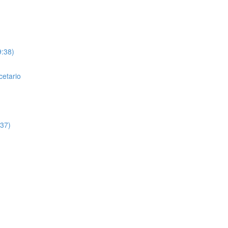
9:38)
cetario
:37)