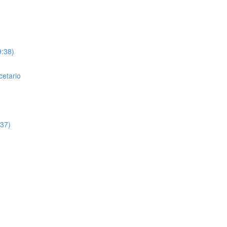
9:38)
cetario
:37)